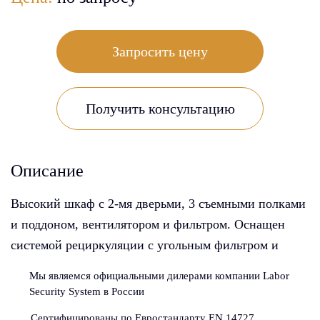
Запросить цену
Получить консультацию
Описание
Высокий шкаф с 2-мя дверьми, 3 съемными полками
и поддоном, вентилятором и фильтром. Оснащен
системой рециркуляции с угольным фильтром и
сигнализатором его замены. Фильтр удаляет пары
Мы являемся официальными дилерами компании Labor
химических веществ, кислот и оснований или
Security System в России
формалина ( доп. опция )
Сертифицированы по Евростандарту EN 14727,